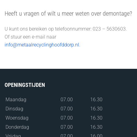
Heeft u vragen of wilt u meer weten over demontage?
U kunt ons bereiken op telefoonnummer: 023 – 5630603.
Of stuur een e-mail naar
info@metaalrecyclinghoofddorp.nl.
OPENINGSTIJDEN
Maandag
07.00
16.30
Dinsdag
07.00
16.30
Woensdag
07.00
16.30
Donderdag
07.00
16.30
Vrijdag
07.00
16.00